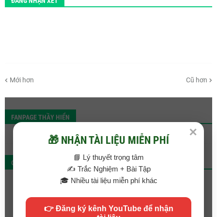
ĐĂNG NHẬN XÉT
Mới hơn
Cũ hơn
FANPAGE THẦY HIỂN
✕
🎁 NHẬN TÀI LIỆU MIỄN PHÍ
📘 Lý thuyết trọng tâm
QC
✍️ Trắc Nghiệm + Bài Tập
🎓 Nhiều tài liệu miễn phí khác
👉 Đăng ký kênh YouTube để nhận