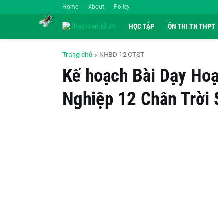
Home
About
Policy
HỌC TẬP
ÔN THI TN THPT
Trang chủ
KHBD 12 CTST
Kế hoạch Bài Dạy Ho
Nghiệp 12 Chân Trời 