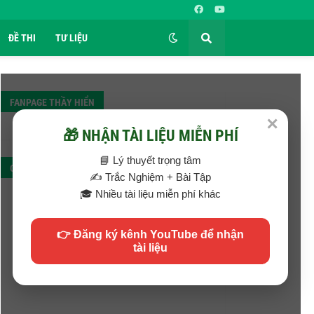
ĐỀ THI
TƯ LIỆU
FANPAGE THẦY HIỂN
✕
🎁 NHẬN TÀI LIỆU MIỄN PHÍ
📘 Lý thuyết trọng tâm
QC
✍️ Trắc Nghiệm + Bài Tập
🎓 Nhiều tài liệu miễn phí khác
👉 Đăng ký kênh YouTube để nhận
tài liệu