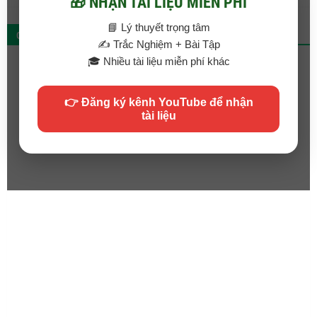
🎁 NHẬN TÀI LIỆU MIỄN PHÍ
📘 Lý thuyết trọng tâm
QC
✍️ Trắc Nghiệm + Bài Tập
🎓 Nhiều tài liệu miễn phí khác
👉 Đăng ký kênh YouTube để nhận
tài liệu