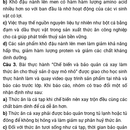
b)
Khô đậu nành lên men có hàm hàm lượng amino acid
nhiều hơn so với ban đầu là nhờ hoạt động của các vi sinh
vật có lợi.
c)
Việc thay thế nguồn nguyên liệu tự nhiên như bột cá bằng
đạm và dầu thực vật trong sản xuất thức ăn công nghiệp
cho cá giúp phát triển thuỷ sản bền vững.
d)
Các sản phẩm khô đậu nành lên men làm giảm khả năng
hấp thu, giảm hàm lượng protein và giảm các chất kháng
dinh dưỡng.
Câu 3.
Bài thực hành “Chế biến và bảo quản cá xay làm
thức ăn cho thuỷ sản ở quy mô nhỏ” được giao cho học sinh
thực hành làm và quay video quy trình sản phẩm tại nhà và
báo cáo trước lớp. Khi báo cáo, nhóm có trao đổi một số
nhận định như sau:
a)
Thức ăn là cá tạp khi chế biến nên xay trộn đều cùng các
chất bám dính để cá dễ ăn hơn.
b)
Thức ăn cá xay phải được bảo quản trong tủ lạnh hoặc tủ
đông để không bị hỏng và làm giảm sự phân huỷ thức ăn.
c)
Đối với thức ăn tươi sống như cá tạp, thời gian bảo quản