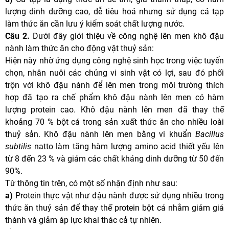
lượng dinh dưỡng cao, dễ tiêu hoá nhưng sử dụng cá tạp
làm thức ăn cần lưu ý kiểm soát chất lượng nước.
Câu 2.
Dưới đây giới thiệu về công nghệ lên men khô đậu
nành làm thức ăn cho động vật thuỷ sản:
Hiện này nhờ ứng dụng công nghệ sinh học trong việc tuyển
chọn, nhân nuôi các chủng vi sinh vật có lợi, sau đó phối
trộn với khô đậu nành để lên men trong môi trường thích
hợp đã tạo ra chế phẩm khô đậu nành lên men có hàm
lượng protein cao. Khô đậu nành lên men đã thay thế
khoảng 70 % bột cá trong sản xuất thức ăn cho nhiều loài
thuỷ sản. Khô đậu nành lên men bằng vi khuẩn
Bacillus
subtilis
natto làm tăng hàm lượng amino acid thiết yếu lên
từ 8 đến 23 % và giảm các chất kháng dinh dưỡng từ 50 đến
90%.
Từ thông tin trên, có một số nhận định như sau:
a)
Protein thực vật như đậu nành được sử dụng nhiều trong
thức ăn thuỷ sản để thay thế protein bột cá nhằm giảm giá
thành và giảm áp lực khai thác cả tự nhiên.