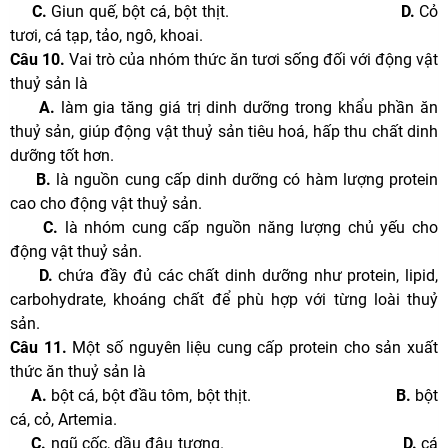
C.
Giun quế, bột cá, bột thịt.
D.
Cỏ
tươi, cá tạp, tảo, ngô, khoai.
Câu 10.
Vai trò của nhóm thức ăn tươi sống đối với động vật
thuỷ sản là
A.
làm gia tăng giá trị dinh dưỡng trong khẩu phần ăn
thuỷ sản, giúp động vật thuỷ sản tiêu hoá, hấp thu chất dinh
dưỡng tốt hơn.
B.
là nguồn cung cấp dinh dưỡng có hàm lượng protein
cao cho động vật thuỷ sản.
C.
là nhóm cung cấp nguồn năng lượng chủ yếu cho
động vật thuỷ sản.
D.
chứa đầy đủ các chất dinh dưỡng như protein, lipid,
carbohydrate, khoáng chất để phù hợp với từng loài thuỷ
sản.
Câu 11.
Một số nguyên liệu cung cấp protein cho sản xuất
thức ăn thuỷ sản là
A.
bột cá, bột đầu tôm, bột thịt.
B.
bột
cá, cỏ, Artemia.
C.
ngũ cốc, dầu đậu tương.
D.
cá