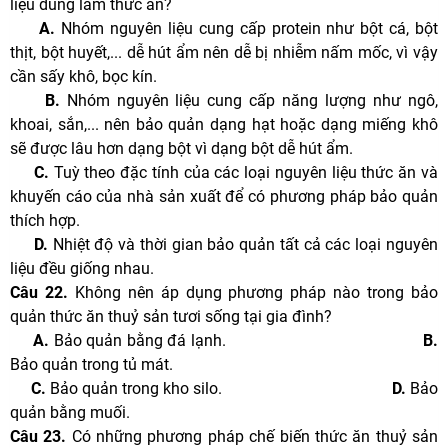
liệu dùng làm thức ăn?
A.
Nhóm nguyên liệu cung cấp protein như bột cá, bột
thịt, bột huyết,... dễ hút ẩm nên dễ bị nhiễm nấm mốc, vì vậy
cần sấy khô, bọc kín.
B.
Nhóm nguyên liệu cung cấp năng lượng như ngô,
khoai, sắn,... nên bảo quản dạng hạt hoặc dạng miếng khô
sẽ được lâu hơn dạng bột vì dạng bột dễ hút ẩm.
C.
Tuỳ theo đặc tính của các loại nguyên liệu thức ăn và
khuyến cáo của nhà sản xuất để có phương pháp bảo quản
thích hợp.
D.
Nhiệt độ và thời gian bảo quản tất cả các loại nguyên
liệu đều giống nhau.
Câu 22.
Không nên áp dụng phương pháp nào trong bảo
quản thức ăn thuỷ sản tươi sống tại gia đình?
A.
Bảo quản bằng đá lạnh.
B.
Bảo quản trong tủ mát.
C.
Bảo quản trong kho silo.
D.
Bảo
quản bằng muối.
Câu 23.
Có những phương pháp chế biến thức ăn thuỷ sản