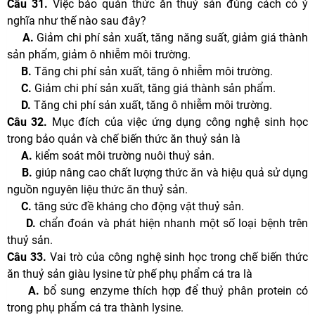
Câu 31.
Việc bảo quản thức ăn thuỷ sản đúng cách có ý
nghĩa như thế nào sau đây?
A.
Giảm chi phí sản xuất, tăng năng suất, giảm giá thành
sản phẩm, giảm ô nhiễm môi trường.
B.
Tăng chi phí sản xuất, tăng ô nhiễm môi trường.
C.
Giảm chi phí sản xuất, tăng giá thành sản phẩm.
D.
Tăng chi phí sản xuất, tăng ô nhiễm môi trường.
Câu 32.
Mục đích của việc ứng dụng công nghệ sinh học
trong bảo quản và chế biến thức ăn thuỷ sản là
A.
kiểm soát môi trường nuôi thuỷ sản.
B.
giúp nâng cao chất lượng thức ăn và hiệu quả sử dụng
nguồn nguyên liệu thức ăn thuỷ sản.
C.
tăng sức đề kháng cho động vật thuỷ sản.
D.
chẩn đoán và phát hiện nhanh một số loại bệnh trên
thuỷ sản.
Câu 33.
Vai trò của công nghệ sinh học trong chế biến thức
ăn thuỷ sản giàu lysine từ phế phụ phẩm cá tra là
A.
bổ sung enzyme thích hợp để thuỷ phân protein có
trong phụ phẩm cá tra thành lysine.