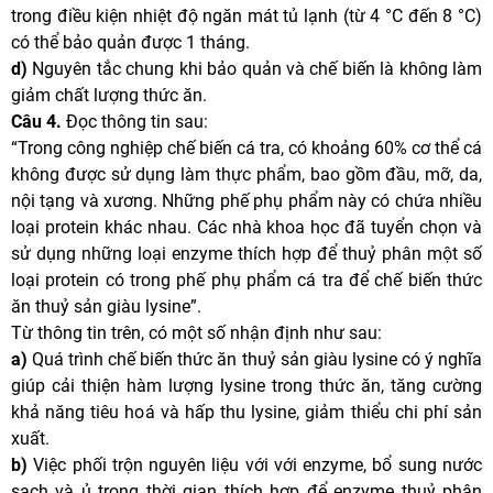
trong điều kiện nhiệt độ ngăn mát tủ lạnh (từ 4 °C đến 8 °C)
có thể bảo quản được 1 tháng.
d)
Nguyên tắc chung khi bảo quản và chế biến là không làm
giảm chất lượng thức ăn.
Câu 4.
Đọc thông tin sau:
“Trong công nghiệp chế biến cá tra, có khoảng 60% cơ thể cá
không được sử dụng làm thực phẩm, bao gồm đầu, mỡ, da,
nội tạng và xương. Những phế phụ phẩm này có chứa nhiều
loại protein khác nhau. Các nhà khoa học đã tuyển chọn và
sử dụng những loại enzyme thích hợp để thuỷ phân một số
loại protein có trong phế phụ phẩm cá tra để chế biến thức
ăn thuỷ sản giàu lysine”.
Từ thông tin trên, có một số nhận định như sau:
a)
Quá trình chế biến thức ăn thuỷ sản giàu lysine có ý nghĩa
giúp cải thiện hàm lượng lysine trong thức ăn, tăng cường
khả năng tiêu hoá và hấp thu lysine, giảm thiểu chi phí sản
xuất.
b)
Việc phối trộn nguyên liệu với với enzyme, bổ sung nước
sạch và ủ trong thời gian thích hợp để enzyme thuỷ phân