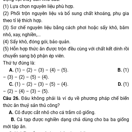
(1) Lựa chọn nguyên liệu phù hợp.
(2) Phối trộn nguyên liệu và bổ sung chất khoáng, phụ gia
theo tỉ lệ thích hợp.
(3) Sơ chế nguyên liệu bằng cách phơi hoặc sấy khô, băm
nhỏ, xay, nghiền,...
(4) Sấy khô, đóng gói, bảo quản.
(5) Hỗn hợp thức ăn được trộn đều cùng với chất kết dính rồi
chuyển sang bộ phận ép viên.
Thứ tự đúng là:
A.
(1) – (2) – (3) – (4) – (5).
B.
(1)
– (3) – (2) – (5) – (4).
C.
(1) – (2) – (3) – (5) – (4).
D.
(1)
– (2) – (4) – (3) – (5).
Câu 26.
Đâu không phải là ví dụ về phương pháp chế biến
thức ăn thuỷ sản thủ công?
A.
Cỏ được cắt nhỏ cho cá trắm cỏ giống.
B.
Cá tạp được nghiền dạng chả dùng cho ba ba giống
mới tập ăn.