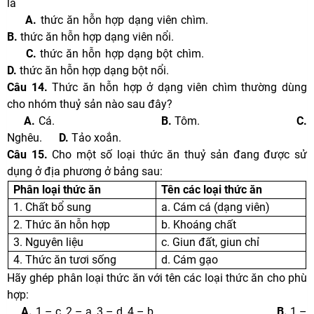
là
A.
thức ăn hỗn hợp dạng viên chìm.
B.
thức ăn hỗn hợp dạng viên nổi.
C.
thức ăn hỗn hợp dạng bột chìm.
D.
thức ăn hỗn hợp dạng bột nổi.
Câu 14.
Thức ăn hỗn hợp ở dạng viên chìm thường dùng
cho nhóm thuỷ sản nào sau đây?
A.
Cá.
B.
Tôm.
C.
Nghêu.
D.
Tảo xoắn.
Câu 15.
Cho một số loại thức ăn thuỷ sản đang được sử
dụng ở địa phương ở bảng sau:
Phân loại thức ăn
Tên các loại thức ăn
1. Chất bổ sung
a. Cám cá (dạng viên)
2. Thức ăn hỗn hợp
b. Khoáng chất
3. Nguyên liệu
c. Giun đất, giun chỉ
4. Thức ăn tươi sống
d. Cám gạo
Hãy ghép phân loại thức ăn với tên các loại thức ăn cho phù
hợp:
A.
1 – c, 2 – a, 3 – d, 4 – b.
B.
1 –