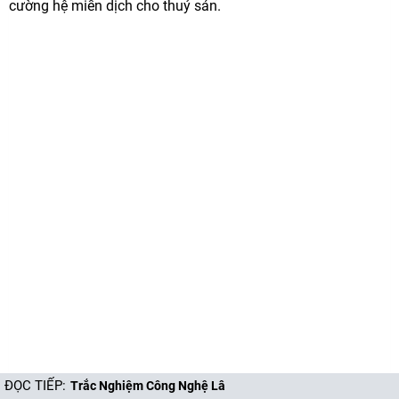
cường hệ miễn dịch cho thuỷ sản.
ĐỌC TIẾP:
T​r​ắ​c​ ​N​g​h​i​ệ​m​ ​C​ô​n​g​ ​N​g​h​ệ​ ​L​â​m​ ​N​g​h​i​ệ​p​ ​T​h​ủ​y​ ​S​ả​n​ ​