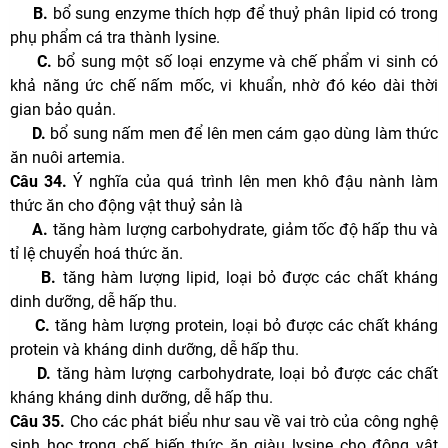
B.
bổ sung enzyme thích hợp để thuỷ phân lipid có trong
phụ phẩm cá tra thành lysine.
C.
bổ sung một số loại enzyme và chế phẩm vi sinh có
khả năng ức chế nấm mốc, vi khuẩn, nhờ đó kéo dài thời
gian bảo quản.
D.
bổ sung nấm men để lên men cám gạo dùng làm thức
ăn nuôi artemia.
Câu 34.
Ý nghĩa của quá trình lên men khô đậu nành làm
thức ăn cho động vật thuỷ sản là
A.
tăng hàm lượng carbohydrate, giảm tốc độ hấp thu và
tỉ lệ chuyển hoá thức ăn.
B.
tăng hàm lượng lipid, loại bỏ được các chất kháng
dinh dưỡng, dễ hấp thu.
C.
tăng hàm lượng protein, loại bỏ được các chất kháng
protein và kháng dinh dưỡng, dễ hấp thu.
D.
tăng hàm lượng carbohydrate, loại bỏ được các chất
kháng kháng dinh dưỡng, dễ hấp thu.
Câu 35.
Cho các phát biểu như sau về vai trò của công nghệ
sinh học trong chế biến thức ăn giàu lysine cho động vật