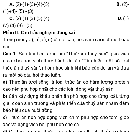
A.
(2)-(1)-(3)-(4)-(5).
B.
(2)-
(1)-(4)- (5) - (3).
C.
(2)-(1)-(3)-(5)-(4).
D.
(1)
(2)-(4)-(3) - (5).
Phần II. Câu trắc nghiệm đúng sai
Trong mỗi ý a), b), c), d) ở mỗi câu, học sinh chọn đúng hoặc
sai.
Câu 1.
Sau khi học xong bài “Thức ăn thuỷ sản” giáo viên
giao cho học sinh thực hành dự án “Tìm hiểu một số loại
thức ăn thuỷ sản”, nhóm học sinh khi báo cáo dự án và đưa
ra một số câu hỏi thảo luận.
a)
Thức ăn tươi sống là loại thức ăn có hàm lượng protein
cao nên phù hợp nhất cho các loài động vật thuỷ sản.
b)
Cần xây dựng khẩu phần ăn phù hợp cho từng loài, từng
giai đoạn sinh trưởng và phát triển của thuỷ sản nhằm đảm
bảo hiệu quả nuôi trồng.
c)
Thức ăn hỗn hợp dạng viên chim phù hợp cho tôm, giáp
xác và dạng viên nổi phù hợp cho cá.
d)
Cá tạp là dạng thức ăn dễ tìm, giá thành thấp, có hàm