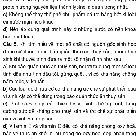
protein trong nguyên liệu thành lysine là quan trọng nhất.
c)
Không thể thay thế phế phụ phẩm cá tra bằng bất kì loài
cá nước mặn nào khác.
d)
Nên áp dụng quá trình này ở những nước có nền khoa
học phát triển.
Câu 5.
Khi tìm hiểu về một số chất có nguồn gốc sinh học
được sử dụng trong bảo quản thức ăn thuỷ sản, nhóm học
sinh khi thuyết trình đưa ra một số nhận định như sau:
a)
Khi bảo quản thức ăn thuỷ sản, người ta dùng một số loại
tinh dầu như tinh dầu tỏi, gừng, quế,... vì có khả năng chống
nấm mốc, vi khuẩn.
b)
Các loại acid hữu cơ có khả năng ức chế sự phát triển của
vi sinh vật có thể dùng trong bảo quản thức ăn thuỷ sản.
c)
Probiotics giúp cải thiện hệ vi sinh đường ruột, tăng
cường sức đề kháng cho thuỷ sản và ức chế sự phát triển
của vi sinh vật gây hại.
d)
Vitamin E và vitamin C đều có khả năng chống oxy hoá,
bảo vệ thức ăn khỏi bị hư hỏng do oxy hoá, góp phần tăng