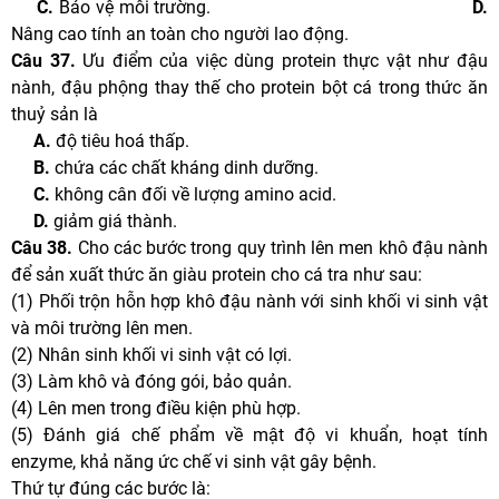
C.
Bảo vệ môi trường.
D.
Nâng cao tính an toàn cho người lao động.
Câu 37.
Ưu điểm của việc dùng protein thực vật như đậu
nành, đậu phộng thay thế cho protein bột cá trong thức ăn
thuỷ sản là
A.
độ tiêu hoá thấp.
B.
chứa các chất kháng dinh dưỡng.
C.
không cân đối về lượng amino acid.
D.
giảm giá thành.
Câu 38.
Cho các bước trong quy trình lên men khô đậu nành
để sản xuất thức ăn giàu protein cho cá tra như sau:
(1) Phối trộn hỗn hợp khô đậu nành với sinh khối vi sinh vật
và môi trường lên men.
(2) Nhân sinh khối vi sinh vật có lợi.
(3) Làm khô và đóng gói, bảo quản.
(4) Lên men trong điều kiện phù hợp.
(5) Đánh giá chế phẩm về mật độ vi khuẩn, hoạt tính
enzyme, khả năng ức chế vi sinh vật gây bệnh.
Thứ tự đúng các bước là: