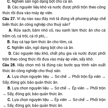
C.
Nghiền sắn ngô dạng bột cho cá ăn.
D.
Các nguyên liệu khô và nước được phối trộn theo công
thức rồi đưa vào máy ép viên.
Câu 27.
Ví dụ nào sau đây mô tả đúng về phương pháp chế
biến thức ăn công nghiệp cho thuỷ sản?
A.
Rửa sạch, băm nhỏ cỏ, rau xanh làm thức ăn cho cá
trắm cỏ, cá trôi, cá rô phi,...
B.
Xay cá tạp làm thức ăn cho tôm, cá.
C.
Nghiền sắn, ngô dạng bột cho cá ăn.
D.
Các nguyên liệu khô, chất phụ gia và nước được phối
trộn theo công thức rồi đưa vào máy ép viên, sấy khô.
Câu 28.
Hãy chọn mô tả đúng các bước quy trình sản xuất
thức ăn công nghiệp cho thuỷ sản.
A.
Lựa chọn nguyên liệu → Sơ chế → Phối trộn Ép viên →
Sấy, đóng gói, bảo quản thức ăn.
B.
Lựa chọn nguyên liệu → Sơ chế → Ép viên → Phối trộn
→ Sấy, đóng gói, bảo quản thức ăn.
C.
Lựa chọn nguyên liệu → Ép viên → Sơ chế → Phối trộn
→ Sấy, đóng gói, bảo quản thức ăn.