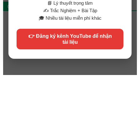
📘 Lý thuyết trọng tâm
QC
✍️ Trắc Nghiệm + Bài Tập
🎓 Nhiều tài liệu miễn phí khác
👉 Đăng ký kênh YouTube để nhận
tài liệu