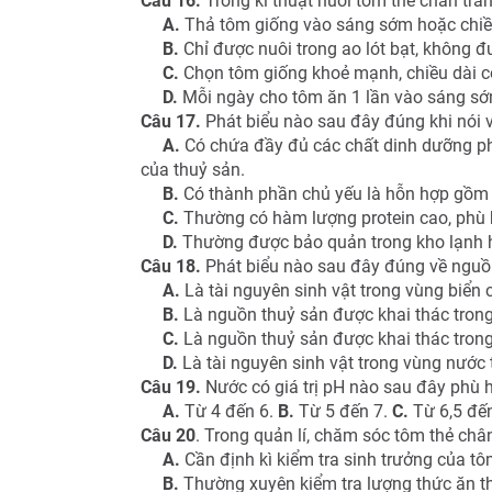
Câu 16.
Trong kĩ thuật nuôi tôm thẻ chân trắ
A.
Thả tôm giống vào sáng sớm hoặc chiề
B.
Chỉ được nuôi trong ao lót bạt, không đ
C.
Chọn tôm giống khoẻ mạnh, chiều dài cơ
D.
Mỗi ngày cho tôm ăn 1 lần vào sáng sớ
Câu 17.
Phát biểu nào sau đây đúng khi nói v
A.
Có chứa đầy đủ các chất dinh dưỡng phù 
của thuỷ sản.
B.
Có thành phần chủ yếu là hỗn hợp gồm 
C.
Thường có hàm lượng protein cao, phù h
D.
Thường được bảo quản trong kho lạnh 
Câu 18.
Phát biểu nào sau đây đúng về nguồn
A.
Là tài nguyên sinh vật trong vùng biển có g
B.
Là nguồn thuỷ sản được khai thác trong
C.
Là nguồn thuỷ sản được khai thác trong
D.
Là tài nguyên sinh vật trong vùng nước tự 
Câu 19.
Nước có giá trị pH nào sau đây phù h
A.
Từ 4 đến 6.
B.
Từ 5 đến 7.
C.
Từ 6,5 đến
Câu 20
. Trong quản lí, chăm sóc tôm thẻ châ
A.
Cần định kì kiểm tra sinh trưởng của tô
B.
Thường xuyên kiểm tra lượng thức ăn t