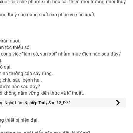
uất các chế phẩm sinh học cải thiện môi trường nuôi thuỷ
ống thuỷ sản năng suất cao phục vụ sản xuất.
chăn nuôi.
n tộc thiểu số.
công việc “làm cỏ, vun xới” nhằm mục đích nào sau đây?
.
ỏ dại.
sinh trưởng của cây rừng.
chịu sâu, bệnh hại.
 điểm nào sau đây?
ôi không nắm vững kiến thức và kĩ thuật.
ng Nghệ Lâm Nghiệp Thủy Sản 12_Đề 1
 thiết bị hiện đại.
h.