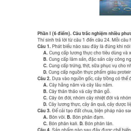
Phần I (6 điểm). Câu trắc nghiệm nhiều phư
Thí sinh trả lời từ câu 1 đến câu 24. Mỗi câu
Câu 1.
Phát biểu nào sau đây là đúng khi nói v
A.
Cung cấp lương thực cho tiêu dùng và 
B.
Cung cấp lâm sản, đặc sản cây công ng
C.
Cung cấp trứng, thịt, sữa phục vụ cho n
D.
Cung cấp nguồn thực phẩm giàu protein
Câu 2.
Dựa vào nguồn gốc, cây trồng có thể
A.
Cây hằng năm và cây lâu năm.
B.
Cây thân thảo và cây thân gỗ.
C.
Cây ôn đới, nhóm cây nhiệt đới và nhóm
D.
Cây lương thực, cây ăn quả, cây dược li
Câu 3.
Để cải tạo đất chua, biện pháp nào sa
A.
Bón vôi.
B.
Bón phân đạm.
C.
Bón phân kali.
D.
Bón phân lân.
Câu 4.
Sản phẩm nào sau đây được chế biến 