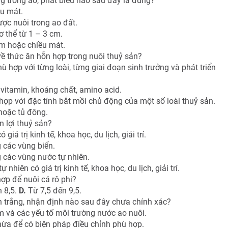
ng trong ao, phát biểu nào sau đây là đúng?
u mát.
ược nuôi trong ao đất.
 thể từ 1 – 3 cm.
m hoặc chiều mát.
ề thức ăn hỗn hợp trong nuôi thuỷ sản?
hợp với từng loài, từng giai đoạn sinh trưởng và phát triển
vitamin, khoáng chất, amino acid.
ợp với đặc tính bắt mồi chủ động của một số loài thuỷ sản.
hoặc tủ đông.
 lợi thuỷ sản?
iá trị kinh tế, khoa học, du lịch, giải trí.
 các vùng biển.
 các vùng nước tự nhiên.
nhiên có giá trị kinh tế, khoa học, du lịch, giải trí.
ợp để nuôi cá rô phi?
 8,5.
D.
Từ 7,5 đến 9,5.
n trắng, nhận định nào sau đây chưa chính xác?
m và các yếu tố môi trường nước ao nuôi.
hừa để có biện pháp điều chỉnh phù hợp.