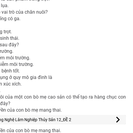
lụa.
 vai trò của chăn nuôi?
ống có ga.
 trọt.
inh thái.
 sau đây?
trường.
ễm môi trường.
iễm môi trường.
 bệnh tốt.
ụng ở quy mô gia đình là
n xúc xích.
.
ôi của một con bò mẹ cao sản có thể tạo ra hàng chục con
 đây?
uyền của con bò mẹ mang thai.
ng Nghệ Lâm Nghiệp Thủy Sản 12_ĐỀ 2
yền của con bò mẹ mang thai.