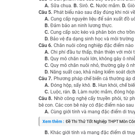
A.
Sữa chua.
B.
Sirô.
C.
Nước mắm.
D.
Giò 
Câu 5.
Phát biểu nào sau đây đúng khi nói về
A.
Cung cấp nguyên liệu để sản xuất đồ u
B.
Đảm bảo an ninh lương thực.
C.
Cung cấp sức kéo và phân bón cho trồng
D.
Bảo vệ đa dạng sinh học và môi trường s
Câu 6.
Chăn nuôi công nghiệp đặc điểm nào
A.
Chi phí đầu tư thấp, thân thiện với môi 
B.
Quy mô chăn nuôi lớn, không gây ô nhi
C.
Quy mô chăn nuôi nhỏ, thường gây ô nh
D.
Năng suất cao, khả năng kiểm soát dịch
Câu 7.
Phương pháp chế biến cá thường áp d
A.
Đóng hộp, sấy khô.
B.
Hun khói, chế biế
C.
Luộc, rán.
D.
Làm nước mắm, đóng hộp
Câu 8.
Nhờ công nghệ cấy truyền phôi, từ ph
bê con. Các con bê này có đặc điểm nào sau
A.
Cùng giới tính và mang đặc điểm di tr
Xem thêm :
Đề Thi Thử Tốt Nghiệp THPT Môn Cô
B.
Khác giới tính và mang đặc điểm di tru