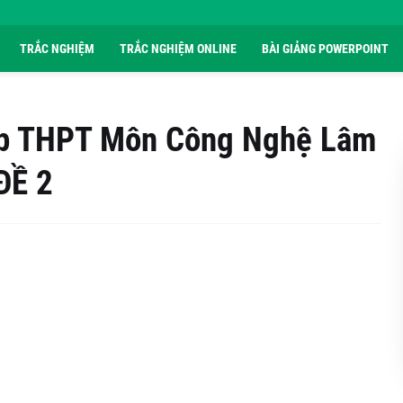
TRẮC NGHIỆM
TRẮC NGHIỆM ONLINE
BÀI GIẢNG POWERPOINT
ệp THPT Môn Công Nghệ Lâm
ĐỀ 2