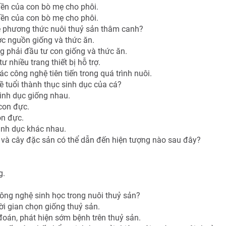
yền của con bò mẹ cho phôi.
yền của con bò mẹ cho phôi.
ề phương thức nuôi thuỷ sản thâm canh?
c nguồn giống và thức ăn.
g phải đầu tư con giống và thức ăn.
 nhiều trang thiết bị hỗ trợ.
c công nghệ tiên tiến trong quá trình nuôi.
 tuổi thành thục sinh dục của cá?
sinh dục giống nhau.
con đực.
on đực.
sinh dục khác nhau.
 và cây đặc sản có thể dẫn đến hiện tượng nào sau đây?
g.
ông nghệ sinh học trong nuôi thuỷ sản?
ời gian chọn giống thuỷ sản.
oán, phát hiện sớm bệnh trên thuỷ sản.