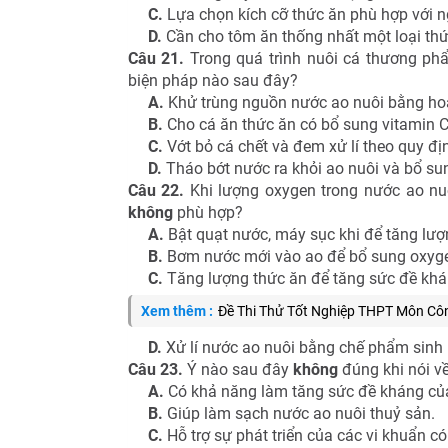
C.
Lựa chọn kích cỡ thức ăn phù hợp với n
D.
Cần cho tôm ăn thống nhất một loại thức
Câu 21.
Trong quá trình nuôi cá thương phẩ
biện pháp nào sau đây?
A.
Khử trùng nguồn nước ao nuôi bằng hoá
B.
Cho cá ăn thức ăn có bổ sung vitamin C
C.
Vớt bỏ cá chết và đem xử lí theo quy đị
D.
Tháo bớt nước ra khỏi ao nuôi và bổ s
Câu 22.
Khi lượng oxygen trong nước ao nu
không
phù hợp?
A.
Bật quạt nước, máy sục khi để tăng lượ
B.
Bơm nước mới vào ao để bổ sung oxyg
C.
Tăng lượng thức ăn để tăng sức đề khá
Xem thêm :
Đề Thi Thử Tốt Nghiệp THPT Môn Cô
D.
Xử lí nước ao nuôi bằng chế phẩm sinh 
Câu 23.
Ý nào sau đây
không
đúng khi nói về
A.
Có khả năng làm tăng sức đề kháng của
B.
Giúp làm sạch nước ao nuôi thuỷ sản.
C.
Hỗ trợ sự phát triển của các vi khuẩn có