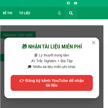
ĐỀ THI
TƯ LIỆU
FANPAGE THẦY HIỂN
✕
🎁 NHẬN TÀI LIỆU MIỄN PHÍ
📘 Lý thuyết trọng tâm
QC
✍️ Trắc Nghiệm + Bài Tập
🎓 Nhiều tài liệu miễn phí khác
👉 Đăng ký kênh YouTube để nhận
tài liệu