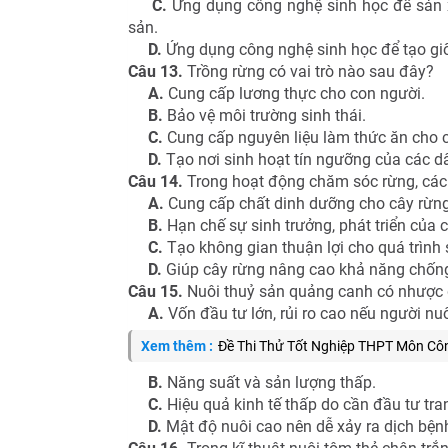
C.
Ứng dụng công nghệ sinh học để sản x
sản.
D.
Ứng dụng công nghệ sinh học để tạo gi
Câu 13.
Trồng rừng có vai trò nào sau đây?
A.
Cung cấp lương thực cho con người.
B.
Bảo vệ môi trường sinh thái.
C.
Cung cấp nguyên liệu làm thức ăn cho 
D.
Tạo nơi sinh hoạt tín ngưỡng của các dâ
Câu 14.
Trong hoạt động chăm sóc rừng, các 
A.
Cung cấp chất dinh dưỡng cho cây rừng
B.
Hạn chế sự sinh trưởng, phát triển của c
C.
Tạo không gian thuận lợi cho quá trình 
D.
Giúp cây rừng nâng cao khả năng chống 
Câu 15.
Nuôi thuỷ sản quảng canh có nhược
A.
Vốn đầu tư lớn, rủi ro cao nếu người nu
Xem thêm :
Đề Thi Thử Tốt Nghiệp THPT Môn Cô
B.
Năng suất và sản lượng thấp.
C.
Hiệu quả kinh tế thấp do cần đầu tư trang
D.
Mật độ nuôi cao nên dễ xảy ra dịch bện