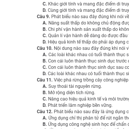
C.
Khác giới tính và mang đặc điểm di tru
D.
Cùng giới tính và mang đặc điểm di tru
Câu 9.
Phát biểu nào sau đây đúng khi nói v
A.
Năng suất thấp do không chủ động đượ
B.
Chi phí vận hành sản xuất thấp do khôn
C.
Quản lí vận hành dễ dàng do được đầu tư
D.
Hiệu quả kinh tế thấp do phải áp dụng cá
Câu 10.
Nội dung nào sau đây đúng khi nói về
A.
Các loài khác nhau có tuổi thành thục 
B.
Con cái luôn thành thục sinh dục trước 
C.
Con cái luôn thành thục sinh dục sau c
D.
Các loài khác nhau có tuổi thành thục 
Câu 11.
Việc phá rừng trồng cây công nghiệp
A.
Suy thoái tài nguyên rừng.
B.
Mở rộng diện tích rừng.
C.
Nâng cao hiệu quả kinh tế và môi trườn
D.
Phát triển lâm nghiệp bền vững.
Câu 12.
Phát biểu nào sau đây là ứng dụng c
A.
Ứng dụng chỉ thị phân tử để rút ngắn th
B.
Ứng dụng công nghệ sinh học để chẩn đ