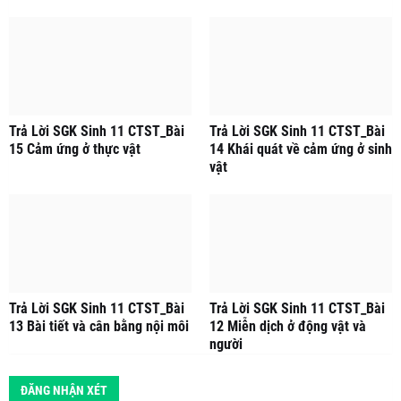
Trả Lời SGK Sinh 11 CTST_Bài
Trả Lời SGK Sinh 11 CTST_Bài
15 Cảm ứng ở thực vật
14 Khái quát về cảm ứng ở sinh
vật
Trả Lời SGK Sinh 11 CTST_Bài
Trả Lời SGK Sinh 11 CTST_Bài
13 Bài tiết và cân bằng nội môi
12 Miễn dịch ở động vật và
người
ĐĂNG NHẬN XÉT