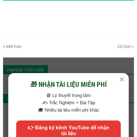
Mới hơn
Cũ hơn
FANPAGE THẦY HIỂN
✕
🎁 NHẬN TÀI LIỆU MIỄN PHÍ
📘 Lý thuyết trọng tâm
QC
✍️ Trắc Nghiệm + Bài Tập
🎓 Nhiều tài liệu miễn phí khác
👉 Đăng ký kênh YouTube để nhận
tài liệu