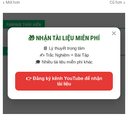
Mới hơn
Cũ hơn
FANPAGE THẦY HIỂN
✕
🎁 NHẬN TÀI LIỆU MIỄN PHÍ
📘 Lý thuyết trọng tâm
QC
✍️ Trắc Nghiệm + Bài Tập
🎓 Nhiều tài liệu miễn phí khác
👉 Đăng ký kênh YouTube để nhận
tài liệu