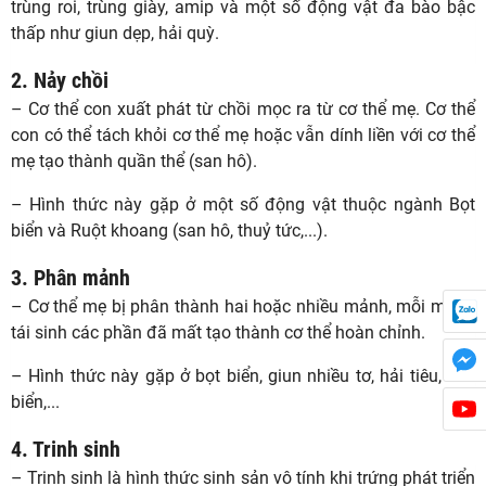
trùng roi, trùng giày, amip và một số động vật đa bào bậc
thấp như giun dẹp, hải quỳ.
2. Nảy chồi
– Cơ thể con xuất phát từ chồi mọc ra từ cơ thể mẹ. Cơ thể
con có thể tách khỏi cơ thể mẹ hoặc vẫn dính liền với cơ thể
mẹ tạo thành quần thể (san hô).
– Hình thức này gặp ở một số động vật thuộc ngành Bọt
biển và Ruột khoang (san hô, thuỷ tức,...).
3. Phân mảnh
– Cơ thể mẹ bị phân thành hai hoặc nhiều mảnh, mỗi mảnh
tái sinh các phần đã mất tạo thành cơ thể hoàn chỉnh.
– Hình thức này gặp ở bọt biển, giun nhiều tơ, hải tiêu, sao
biển,...
4. Trinh sinh
– Trinh sinh là hình thức sinh sản vô tính khi trứng phát triển