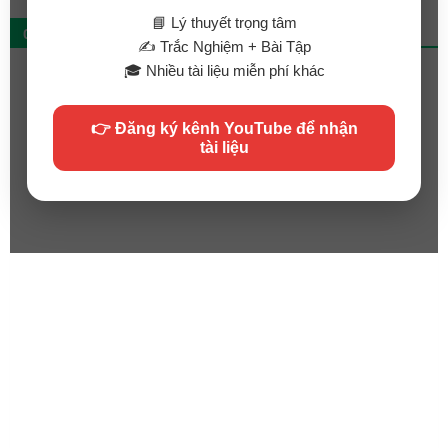
📘 Lý thuyết trọng tâm
QC
✍️ Trắc Nghiệm + Bài Tập
🎓 Nhiều tài liệu miễn phí khác
👉 Đăng ký kênh YouTube để nhận
tài liệu