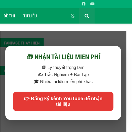
ĐỀ THI
TƯ LIỆU
FANPAGE THẦY HIỂN
✕
🎁 NHẬN TÀI LIỆU MIỄN PHÍ
📘 Lý thuyết trọng tâm
QC
✍️ Trắc Nghiệm + Bài Tập
🎓 Nhiều tài liệu miễn phí khác
👉 Đăng ký kênh YouTube để nhận
tài liệu