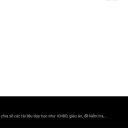
hia sẽ các tài liệu dạy học như: KHBD, giáo án, đề kiểm tra,...