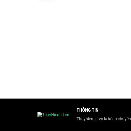
THÔNG TIN
Thayhien.id.vn là kênh chuyên c