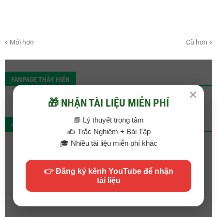
Mới hơn
Cũ hơn
FANPAGE THẦY HIỂN
✕
🎁 NHẬN TÀI LIỆU MIỄN PHÍ
📘 Lý thuyết trọng tâm
QC
✍️ Trắc Nghiệm + Bài Tập
🎓 Nhiều tài liệu miễn phí khác
👉 Đăng ký kênh YouTube để nhận
tài liệu