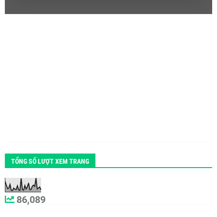
TỔNG SỐ LƯỢT XEM TRANG
86,089